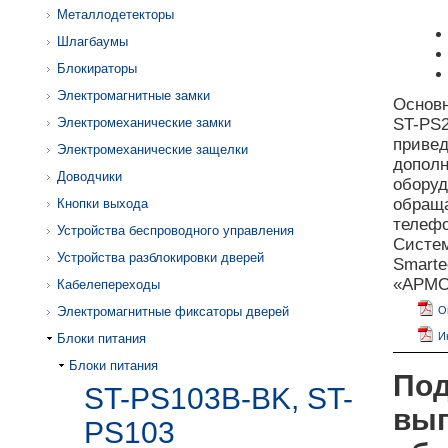
Металлодетекторы
Шлагбаумы
Блокираторы
Электромагнитные замки
Основн
Электромеханические замки
ST-PS2
приве
Электромеханические защелки
дополн
Доводчики
оборуд
обраща
Кнопки выхода
телефо
Устройства беспроводного управления
Систе
Устройства разблокировки дверей
Smarte
«АРМО»
Кабелепереходы
Электромагнитные фиксаторы дверей
О
И
Блоки питания
Блоки питания
Под
ST-PS103B-BK, ST-
вып
PS103