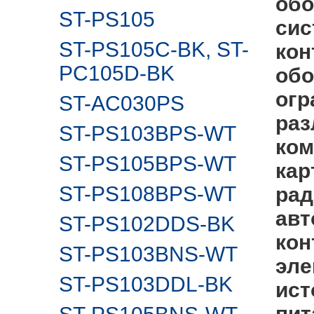
обо
ST-PS105
сис
ST-PS105C-BK, ST-
кон
PC105D-BK
обо
огр
ST-AC030PS
раз
ST-PS103BPS-WT
ком
ST-PS105BPS-WT
кар
ST-PS108BPS-WT
рад
авт
ST-PS102DDS-BK
кон
ST-PS103BNS-WT
эле
ST-PS103DDL-BK
ист
пит