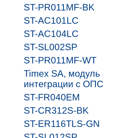
ST-PR011MF-BK
ST-AC101LC
ST-AC104LC
ST-SL002SP
ST-PR011MF-WT
Timex SA, модуль
интеграции с ОПС
ST-FR040EM
ST-CR312S-BK
ST-ER116TLS-GN
ST-SL012SP