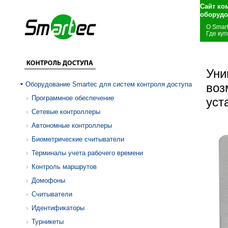
Сайт ко
оборудо
О Smar
Где куп
Уни
Оборудование Smartec для систем контроля доступа
воз
Программное обеспечение
уст
Сетевые контроллеры
Автономные контроллеры
Биометрические считыватели
Терминалы учета рабочего времени
Контроль маршрутов
Домофоны
Считыватели
Идентификаторы
Турникеты