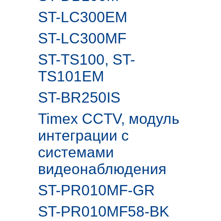
ST-LC300EM
ST-LC300MF
ST-TS100, ST-
TS101EM
ST-BR250IS
Timex CCTV, модуль
интеграции с
системами
видеонаблюдения
ST-PR010MF-GR
ST-PR010MF58-BK