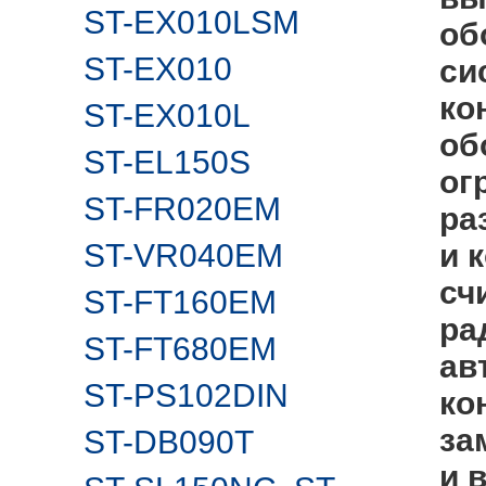
ST-EX010LSM
об
ST-EX010
си
ко
ST-EX010L
об
ST-EL150S
ог
ST-FR020EM
ра
ST-VR040EM
и 
сч
ST-FT160EM
ра
ST-FT680EM
ав
ST-PS102DIN
ко
за
ST-DB090T
и 