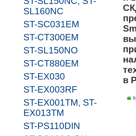
ST-SL150NC, ST-
СК
SL160NC
пр
ST-SC031EM
Sm
ST-CT300EM
вы
пр
ST-SL150NO
на
ST-CT880EM
те
ST-EX030
в 
ST-EX003RF
В
ST-EX001TM, ST-
EX013TM
ST-PS110DIN