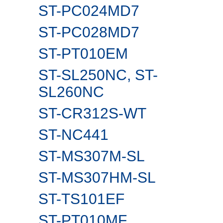
ST-PC024MD7
ST-PC028MD7
ST-PT010EM
ST-SL250NC, ST-
SL260NС
ST-CR312S-WT
ST-NC441
ST-MS307M-SL
ST-MS307HM-SL
ST-TS101EF
ST-PT010MF