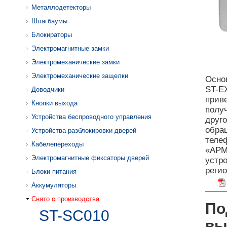
Металлодетекторы
Шлагбаумы
Блокираторы
Электромагнитные замки
Электромеханические замки
Электромеханические защелки
Осно
ST-EX
Доводчики
прив
Кнопки выхода
полу
Устройства беспроводного управления
друго
обра
Устройства разблокировки дверей
телеф
Кабелепереходы
«АРМ
Электромагнитные фиксаторы дверей
устро
реги
Блоки питания
Аккумуляторы
Снято с производства
По
ST-SC010
вы