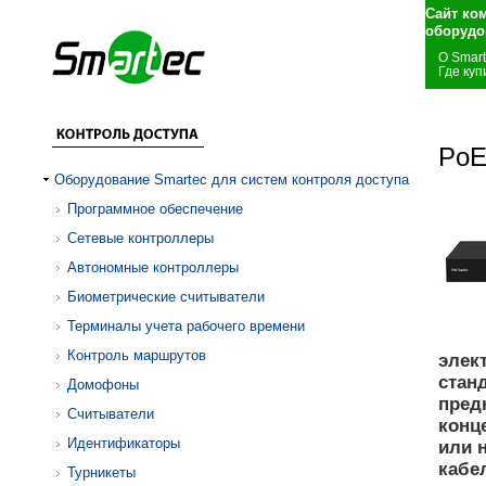
Сайт ко
оборудо
О Smar
Где куп
PoE
Оборудование Smartec для систем контроля доступа
Программное обеспечение
Сетевые контроллеры
Автономные контроллеры
Биометрические считыватели
Терминалы учета рабочего времени
Контроль маршрутов
элек
стан
Домофоны
пред
Считыватели
конц
Идентификаторы
или 
кабе
Турникеты