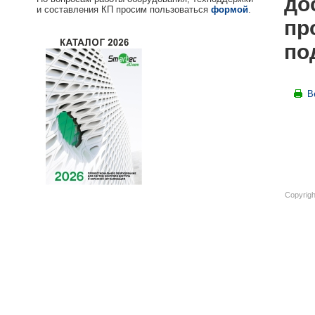
до
и составления КП просим пользоваться
формой
.
пр
по
В
Copyrigh