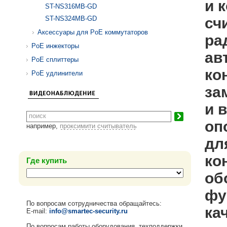
и 
ST-NS316MB-GD
ST-NS324MB-GD
сч
Аксессуары для PoE коммутаторов
ра
PoE инжекторы
ав
PoE сплиттеры
ко
PoE удлинители
за
и 
оп
например,
проксимити считыватель
дл
ко
Где купить
об
фу
По вопросам сотрудничества обращайтесь:
ка
E-mail:
info@smartec-security.ru
По вопросам работы оборудования, техподдержки