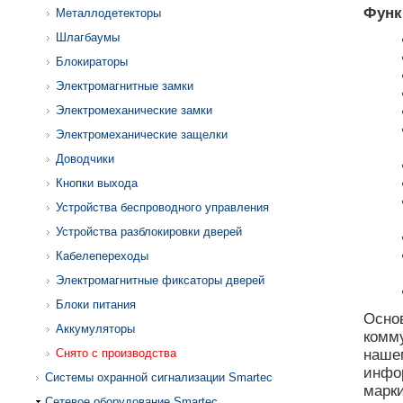
Функ
Металлодетекторы
Шлагбаумы
Блокираторы
Электромагнитные замки
Электромеханические замки
Электромеханические защелки
Доводчики
Кнопки выхода
Устройства беспроводного управления
Устройства разблокировки дверей
Кабелепереходы
Электромагнитные фиксаторы дверей
Блоки питания
Основ
Аккумуляторы
комм
Снято с производства
наш
инфо
Системы охранной сигнализации Smartec
марки
Сетевое оборудование Smartec