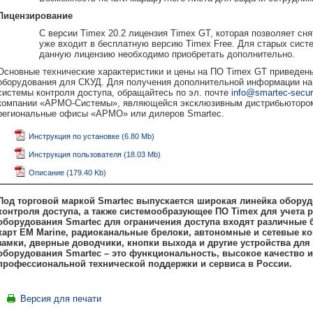
Лицензирование
С версии Timex 20.2 лицензия Timex GT, которая позволяет сн
уже входит в бесплатную версию Timex Free. Для старых систе
данную лицензию необходимо приобретать дополнительно.
Основные технические характеристики и цены на ПО Timex GT приведен
оборудования для СКУД. Для получения дополнительной информации на 
системы контроля доступа, обращайтесь по эл. почте
info@smartec-securi
компании «АРМО-Системы», являющейся эксклюзивным дистрибьютором у
региональные офисы «АРМО» или дилеров Smartec.
Инструкция по установке (6.80 Mb)
Инструкция пользователя (18.03 Mb)
Описание (179.40 Kb)
Под торговой маркой Smartec выпускается широкая линейка обору
контроля доступа, а также системообразующее ПО
Timex для учета 
оборудования Smartec для ограничения доступа входят различные
карт EM Marine, радиоканальные брелоки, автономные и сетевые к
замки, дверные доводчики, кнопки выхода и другие устройства дл
оборудования Smartec – это функциональность, высокое качество и
профессиональной технической поддержки и сервиса в России.
Версия для печати