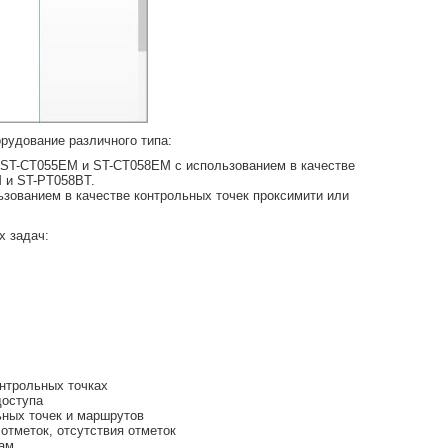
рудование различного типа:
ST-CT055EM и ST-CT058EM с использованием в качестве
 и ST-PT058BT.
ьзованием в качестве контрольных точек проксимити или
х задач:
нтрольных точках
доступа
ьных точек и маршрутов
отметок, отсутствия отметок
кам