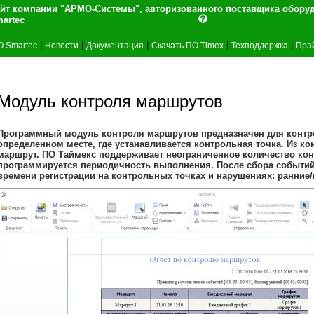
йт компании "АРМО-Системы", авторизованного поставщика обору
artec
|
|
|
|
|
О Smartec
Новости
Документация
Скачать ПО Timex
Техподдержка
Пра
Модуль контроля маршрутов
Программный модуль контроля маршрутов предназначен для контро
определенном месте, где устанавливается контрольная точка. Из 
маршрут. ПО Таймекс поддерживает неограниченное количество кон
программируется периодичность выполнения. После сбора событий
времени регистрации на контрольных точках и нарушениях: ранние/п