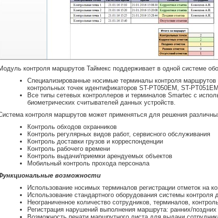
Модуль контроля маршрутов Таймекс поддерживает в одной системе обо
Специализированные носимые терминалы контроля маршрутов 
контрольных точек идентификаторов ST-PT050EM, ST-PT051EM
Все типы сетевых контроллеров и терминалов Smartec с испол
биометрических считывателей данных устройств.
Система контроля маршрутов может применяться для решения различны
Контроль обходов охранников
Контроль регулярных видов работ, сервисного обслуживания
Контроль доставки грузов и корреспонденции
Контроль рабочего времени
Контроль выдачи/приемки арендуемых объектов
Мобильный контроль прохода персонала
Функциональные возможности
Использование носимых терминалов регистрации отметок на ко
Использование стандартного оборудования системы контроля 
Неограниченное количество сотрудников, терминалов, контрол
Регистрация нарушений выполнения маршрута: ранних/поздних 
Возможность печати маршрутного листа для выдачи сотрудни