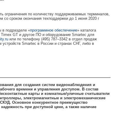
ять ограничения по количеству поддерживаемых терминалов,
м со сроком окончания техподдержки до 1 июня 2020 г
ы в подразделе «
программное обеспечение
» каталога
Timex GT и другое ПО и оборудование Smartec для
ty.ru
или по телефону (495) 787–3342 в отдел продаж
стройств Smartec в России и странах СНГ, либо в
дования для создания систем видеонаблюдения и
рабочего времени и управления доступом. В состав
 бесконтактные карты и комнатные/уличные считыватели
онтроллеры, электромагнитные и электромеханические
я СКУД. Основное конкурентное преимущество
 надежность при доступной цене, а также наличие