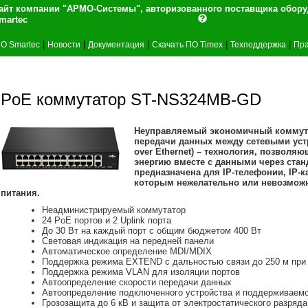
айт компании "АРМО-Системы", авторизованного поставщика обор
martec
|
|
|
|
|
О Smartec
Новости
Документация
Скачать ПО Timex
Техподдержка
Пра
PoE коммутатор ST-NS324MB-GD
Неуправляемый экономичный коммута
передачи данных между сетевыми устр
over Ethernet) – технология, позвол
энергию вместе с данными через станд
предназначена для IP-телефонии, IP-к
которым нежелательно или невозможн
питания.
Неадминистрируемый коммутатор
24 PoE портов и 2 Uplink порта
До 30 Вт на каждый порт с общим бюджетом 400 Вт
Световая индикация на передней панели
Автоматическое определение MDI/MDIX
Поддержка режима EXTEND с дальностью связи до 250 м при 
Поддержка режима VLAN для изоляции портов
Автоопределение скорости передачи данных
Автоопределение подключенного устройства и поддерживаемо
Грозозащита до 6 кВ и защита от электростатического разряда