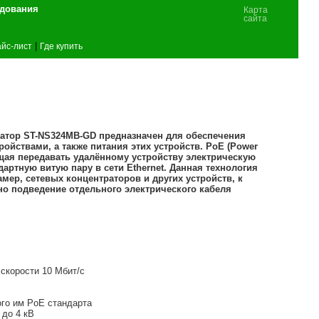
удования
Карта
сайта
|
йс-лист
Где купить
тор ST-NS324MB-GD предназначен для обеспечения
ойствами, а также питания этих устройств. PoE (Power
яющая передавать удалённому устройству электрическую
артную витую пару в сети Ethernet. Данная технология
амер, сетевых концентраторов и других устройств, к
о подведение отдельного электрического кабеля
скорости 10 Мбит/с
го им PoE стандарта
 до 4 кВ