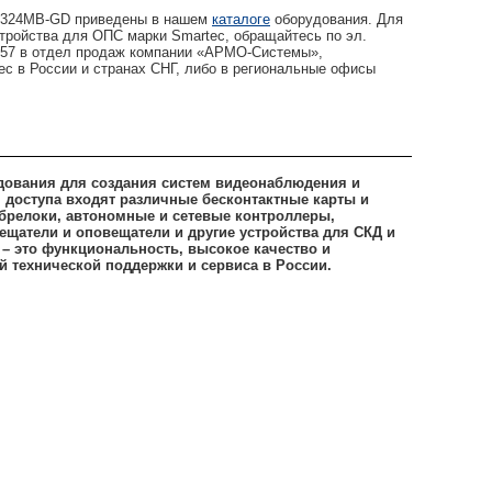
NS324MB-GD приведены в нашем
каталоге
оборудования. Для
ройства для ОПС марки Smartec, обращайтесь по эл.
9057 в отдел продаж компании «АРМО-Системы»,
 в России и странах СНГ, либо в региональные офисы
дования для создания систем видеонаблюдения и
я доступа входят различные бесконтактные карты и
 брелоки, автономные и сетевые контроллеры,
ещатели и оповещатели и другие устройства для СКД и
– это функциональность, высокое качество и
й технической поддержки и сервиса в России.