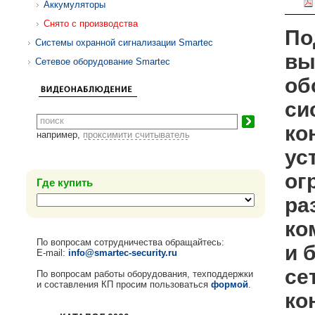
Аккумуляторы
Снято с производства
По
Системы охранной сигнализации Smartec
вы
Сетевое оборудование Smartec
об
си
ко
например,
проксимити считыватель
ус
ог
Где купить
ра
ко
По вопросам сотрудничества обращайтесь:
и 
E-mail:
info@smartec-security.ru
се
По вопросам работы оборудования, техподдержки
и составления КП просим пользоваться
формой
.
ко