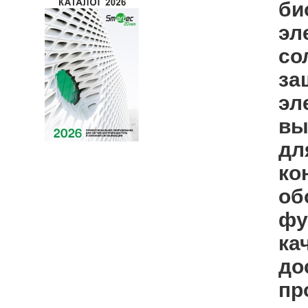
би
эл
со
за
эл
вы
дл
ко
об
фу
ка
до
пр