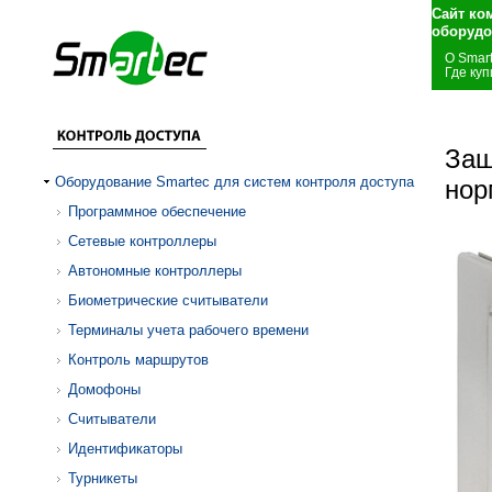
Сайт ко
оборудо
О Smar
Где куп
Защ
Оборудование Smartec для систем контроля доступа
нор
Программное обеспечение
Сетевые контроллеры
Автономные контроллеры
Биометрические считыватели
Терминалы учета рабочего времени
Контроль маршрутов
Домофоны
Считыватели
Идентификаторы
Турникеты