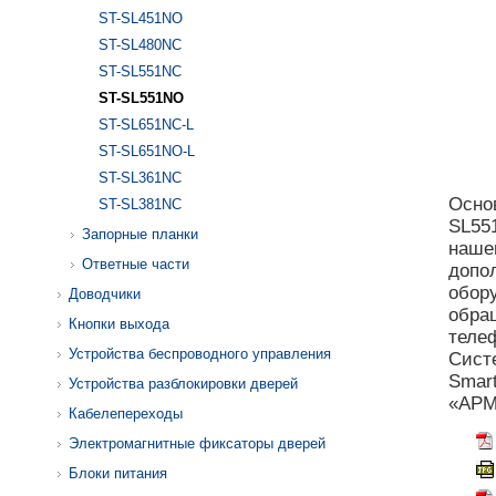
ST-SL451NO
ST-SL480NC
ST-SL551NC
ST-SL551NO
ST-SL651NC-L
ST-SL651NO-L
ST-SL361NC
Осно
ST-SL381NC
SL55
Запорные планки
наш
Ответные части
допо
обор
Доводчики
обра
Кнопки выхода
теле
Устройства беспроводного управления
Сист
Smar
Устройства разблокировки дверей
«АРМ
Кабелепереходы
Электромагнитные фиксаторы дверей
Блоки питания