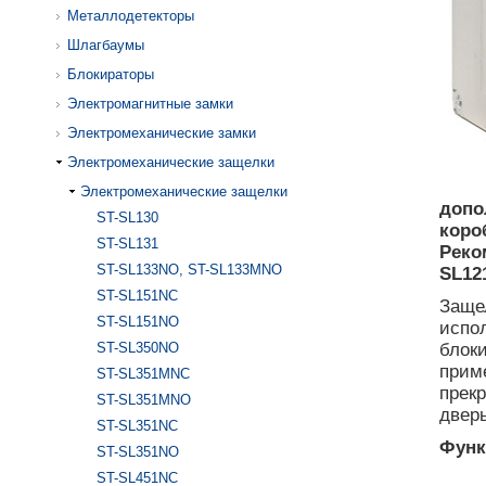
Металлодетекторы
Шлагбаумы
Блокираторы
Электромагнитные замки
Электромеханические замки
Электромеханические защелки
Электромеханические защелки
допо
ST-SL130
коро
ST-SL131
Реко
ST-SL133NO, ST-SL133MNO
SL12
ST-SL151NC
Заще
ST-SL151NO
испо
ST-SL350NO
блоки
приме
ST-SL351MNC
прек
ST-SL351MNO
двер
ST-SL351NC
Функ
ST-SL351NO
ST-SL451NC