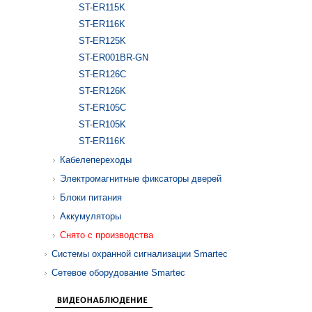
ST-ER115K
ST-ER116K
ST-ER125K
ST-ER001BR-GN
ST-ER126C
ST-ER126K
ST-ER105C
ST-ER105K
ST-ER116K
Кабелепереходы
Электромагнитные фиксаторы дверей
Блоки питания
Аккумуляторы
Снято с производства
Системы охранной сигнализации Smartec
Сетевое оборудование Smartec