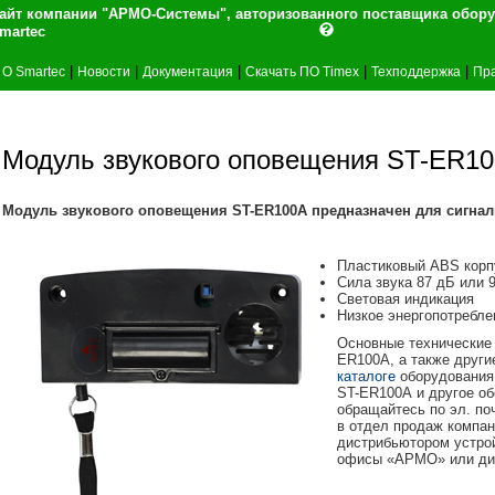
айт компании "АРМО-Системы", авторизованного поставщика обор
martec
|
|
|
|
|
О Smartec
Новости
Документация
Скачать ПО Timex
Техподдержка
Пра
Модуль звукового оповещения ST-ER1
Модуль звукового оповещения ST-ER100A предназначен для сигна
Пластиковый
ABS
корп
Сила звука 87 дБ или 
Световая индикация
Низкое энергопотребле
Основные технические 
ER100A, а также други
каталоге
оборудования
ST-ER100A
и другое об
обращайтесь по эл. по
в отдел продаж комп
дистрибьютором устрой
офисы «АРМО» или ди