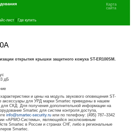
удования
Карта
сайта
|
йс-лист
Где купить
00A
лизации открытия крышки защитного кожуха ST-ER100SM.
ус
93 дБ
ние
характеристики и цены на модуль звукового оповещения ST-
е аксессуары для УРД марки Smartec приведены в нашем
 для СКД. Для получения дополнительной информации на
орудование Smartec для систем контроля доступа,
чте
info@smartec-security.ru
или по телефону: (495) 787–3342
ании «АРМО-Системы», являющейся эксклюзивным
ств Smartec в России и странах СНГ, либо в региональные
леров Smartec.