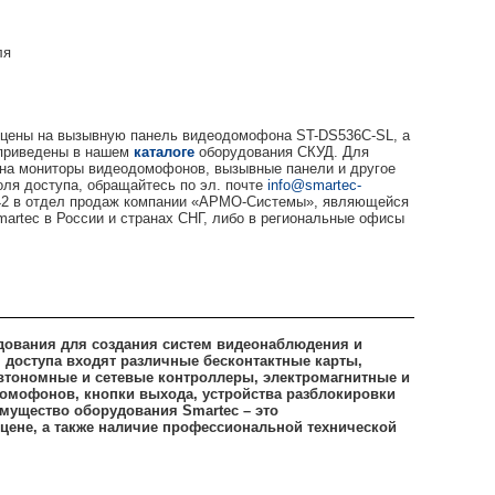
ля
и цены на вызывную панель видеодомофона ST-DS536C-SL, а
 приведены в нашем
каталоге
оборудования СКУД. Для
на мониторы видеодомофонов, вызывные панели и другое
оля доступа, обращайтесь по эл. почте
info@smartec-
342 в отдел продаж компании «АРМО-Системы», являющейся
rtec в России и странах СНГ, либо в региональные офисы
дования для создания систем видеонаблюдения и
я доступа входят различные бесконтактные карты,
втономные и сетевые контроллеры, электромагнитные и
омофонов, кнопки выхода, устройства разблокировки
имущество оборудования Smartec – это
цене, а также наличие профессиональной технической