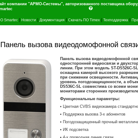
айт компании "АРМО-Системы", авторизованного поставщика обор
martec
|
|
|
|
|
О Smartec
Новости
Документация
Скачать ПО Timex
Техподдержка
Пра
Панель вызова видеодомофонной связ
Панель вызова видеодомофонной связ
односторонней видеосвязи и двухсто
линии. При этом модель ST-DS526C-SL
оснащена камерой высокого разрешен
при снижении освещенности. Антиван
уровень погодозащищенности, а объе
DS536C-SL совместима со всеми мони
мониторами сторонних производителе
Функциональные параметры:
• Цветная CVBS видеокамера стандартн
• Поддержка вызова 3-х абонентов
• Погодозащищенный прочный металличе
• ИК подсветка
• 4-х проводная линия связи