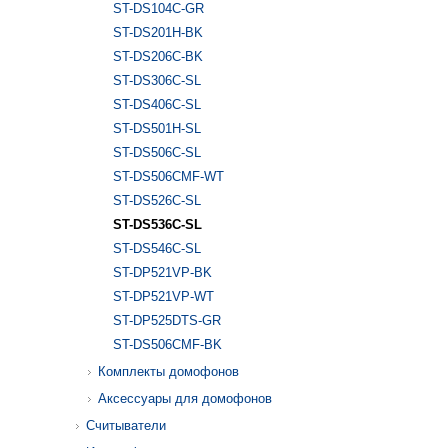
ST-DS104С-GR
ST-DS201H-BK
ST-DS206C-BK
ST-DS306C-SL
ST-DS406C-SL
ST-DS501H-SL
ST-DS506C-SL
ST-DS506CMF-WT
ST-DS526C-SL
ST-DS536C-SL
ST-DS546C-SL
ST-DP521VP-BK
ST-DP521VP-WT
ST-DP525DTS-GR
ST-DS506CMF-BK
Комплекты домофонов
Аксессуары для домофонов
Считыватели