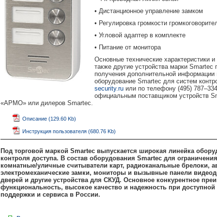
• Дистанционное управление замком
• Регулировка громкости громкоговорите
• Угловой адаптер в комплекте
• Питание от монитора
Основные технические характеристики 
также другие устройства марки Smartec
получения дополнительной информации 
оборудование Smartec для систем контр
security.ru
или по телефону (495) 787–3
официальным поставщиком устройств Sma
«АРМО» или дилеров Smartec.
Описание (129.60 Kb)
Инструкция пользователя (680.76 Kb)
Под торговой маркой Smartec выпускается широкая линейка обору
контроля доступа. В состав оборудования Smartec для ограничени
комнатные/уличные считыватели карт, радиоканальные брелоки, а
электромеханические замки, мониторы и вызывные панели видеод
дверей и другие устройства для СКУД. Основное конкурентное пре
функциональность, высокое качество и надежность при доступной 
поддержки и сервиса в России.