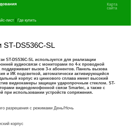
удования
Карта
сайта
|
йс-лист
Где купить
и ST-DS536C-SL
и ST-DS536C-SL используется для реализации
ронней аудиосвязи с мониторами по 4-х проводной
 поддерживает вызов 3-х абонентов. Панель вызова
ия и ИК подсветкой, автоматически активирующейся
дальный корпус из цинкового сплава имеет высокий
ктив видеокамеры защищен ударопрочным стеклом. ST-
торами видеодомофонной связи Smartec, а также с
й при использовании устройств сопряжения.
ого разрешения с режимами День/Ночь
ский корпус