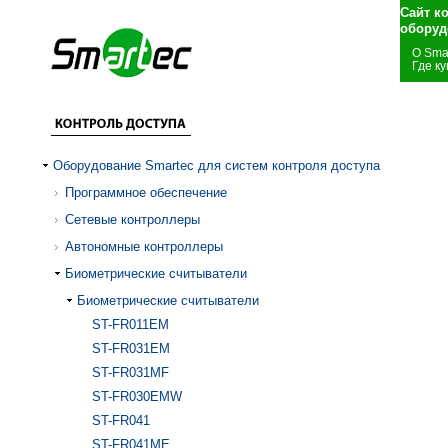
Сайт к
оборуд
О Sma
Где ку
Оборудование Smartec для систем контроля доступа
Программное обеспечение
Сетевые контроллеры
Автономные контроллеры
Биометрические считыватели
Биометрические считыватели
ST-FR011EM
ST-FR031EM
ST-FR031MF
ST-FR030EMW
ST-FR041
ST-FR041ME