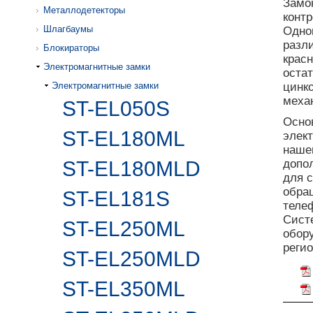
Замо
Металлодетекторы
контр
Шлагбаумы
Одно
разли
Блокираторы
красн
Электромагнитные замки
оста
Электромагнитные замки
цинк
меха
ST-EL050S
Осно
ST-EL180ML
элек
наш
ST-EL180MLD
допо
для 
обра
ST-EL181S
теле
Сист
ST-EL250ML
обору
реги
ST-EL250MLD
ST-EL350ML