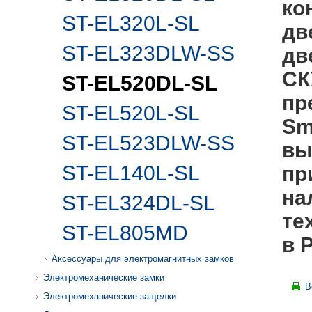
ко
ST-EL320L-SL
дв
ST-EL323DLW-SS
дв
СК
ST-EL520DL-SL
пр
ST-EL520L-SL
Sm
ST-EL523DLW-SS
вы
ST-EL140L-SL
пр
на
ST-EL324DL-SL
те
ST-EL805MD
в 
Аксессуары для электромагнитных замков
Электромеханические замки
В
Электромеханические защелки