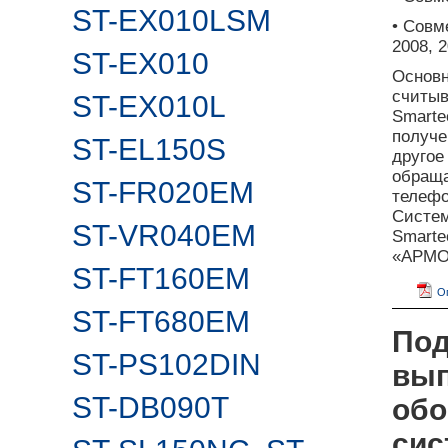
ST-EX010LSM
• Совм
2008, 2
ST-EX010
Основн
считы
ST-EX010L
Smarte
получе
ST-EL150S
другое
обраща
ST-FR020EM
телеф
Систе
ST-VR040EM
Smarte
«АРМО»
ST-FT160EM
О
ST-FT680EM
Под
ST-PS102DIN
вып
ST-DB090T
обо
сис