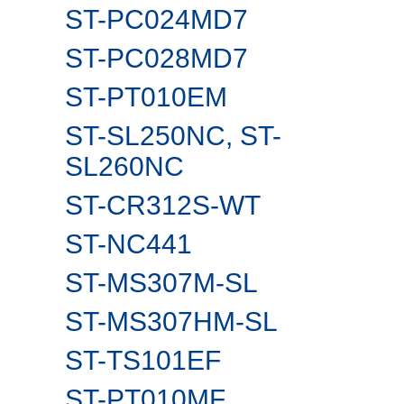
ST-PC024MD7
ST-PC028MD7
ST-PT010EM
ST-SL250NC, ST-
SL260NС
ST-CR312S-WT
ST-NC441
ST-MS307M-SL
ST-MS307HM-SL
ST-TS101EF
ST-PT010MF