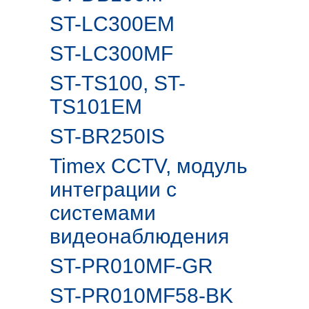
ST-LC300EM
ST-LC300MF
ST-TS100, ST-
TS101EM
ST-BR250IS
Timex CCTV, модуль
интеграции с
системами
видеонаблюдения
ST-PR010MF-GR
ST-PR010MF58-BK