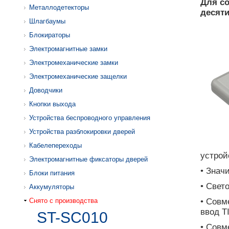
Для со
Металлодетекторы
десяти
Шлагбаумы
Блокираторы
Электромагнитные замки
Электромеханические замки
Электромеханические защелки
Доводчики
Кнопки выхода
Устройства беспроводного управления
Устройства разблокировки дверей
Кабелепереходы
устрой
Электромагнитные фиксаторы дверей
• Знач
Блоки питания
• Свет
Аккумуляторы
Снято с производства
• Совм
ввод T
ST-SC010
• Совм