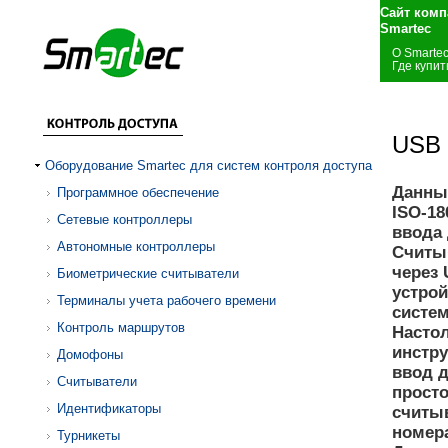
Сайт комп
Smartec
О Smarte
Где купит
USB 
Оборудование Smartec для систем контроля доступа
Данный
Программное обеспечение
ISO-18
Сетевые контроллеры
ввода
Автономные контроллеры
Считы
через 
Биометрические считыватели
устрой
Терминалы учета рабочего времени
систем
Контроль маршрутов
Насто
инстр
Домофоны
ввод д
Считыватели
просто
Идентификаторы
считыв
номера
Турникеты