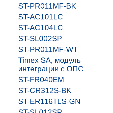
ST-PR011MF-BK
ST-AC101LC
ST-AC104LC
ST-SL002SP
ST-PR011MF-WT
Timex SA, модуль
интеграции с ОПС
ST-FR040EM
ST-CR312S-BK
ST-ER116TLS-GN
ST-SL012SP