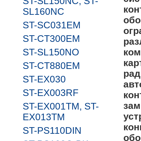
ST-SL150NC, ST-
кон
SL160NC
обо
ST-SC031EM
огр
ST-CT300EM
раз
ST-SL150NO
ком
кар
ST-CT880EM
рад
ST-EX030
авт
ST-EX003RF
кон
зам
ST-EX001TM, ST-
уст
EX013TM
кон
ST-PS110DIN
обо