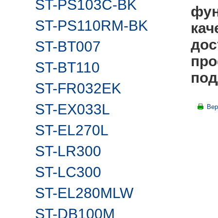
ST-PS103C-BK
фун
ST-PS110RM-BK
кач
дос
ST-BT007
про
ST-BT110
под
ST-FR032EK
ST-EX033L
Вер
ST-EL270L
ST-LR300
ST-LC300
ST-EL280MLW
ST-DB100M