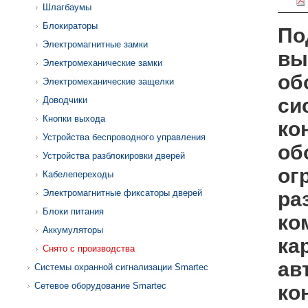
Шлагбаумы
Блокираторы
По
Электромагнитные замки
вы
Электромеханические замки
об
Электромеханические защелки
си
Доводчики
Кнопки выхода
ко
Устройства беспроводного управления
об
Устройства разблокировки дверей
ог
Кабелепереходы
Электромагнитные фиксаторы дверей
ра
Блоки питания
ко
Аккумуляторы
ка
Снято с производства
ав
Системы охранной сигнализации Smartec
Сетевое оборудование Smartec
ко