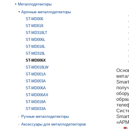
Металлодетекторы
Арочные металлодетекторы
ST-MD006
ST-MD018
ST-MD318LT
ST-MD006L
ST-MD018L
ST-MD318L
ST-MD006X
ST-MD018LW
Основ
ST-MD001A
метал
ST-MD003A
Smar
полу
ST-MD006A
обору
ST-MD006AX
обращ
ST-MD018A
телеф
ST-MD033A
Сист
Smart
Ручные металлодетекторы
«АРМ
Аксессуары для металлодетекторов