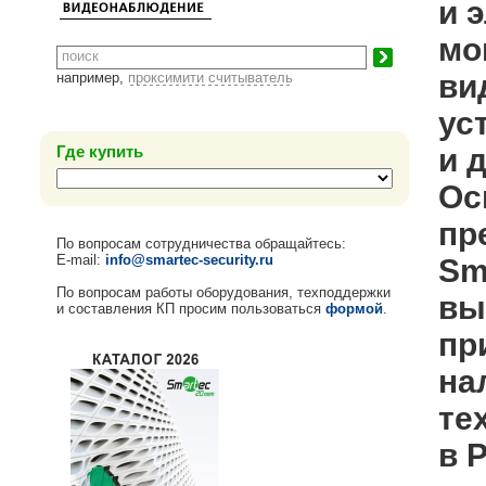
и 
мо
ви
например,
проксимити считыватель
ус
Где купить
и 
Ос
пр
По вопросам сотрудничества обращайтесь:
E-mail:
info@smartec-security.ru
Sm
По вопросам работы оборудования, техподдержки
вы
и составления КП просим пользоваться
формой
.
пр
на
те
в 