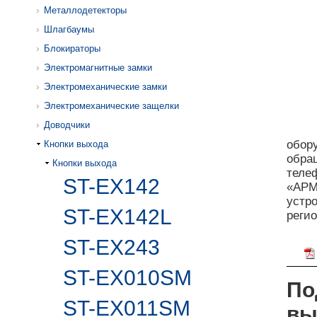
Металлодетекторы
Шлагбаумы
Блокираторы
Электромагнитные замки
Электромеханические замки
Электромеханические защелки
Доводчики
обор
Кнопки выхода
обра
Кнопки выхода
телеф
ST-EX142
«АРМ
устро
ST-EX142L
реги
ST-EX243
ST-EX010SM
По
ST-EX011SM
вы