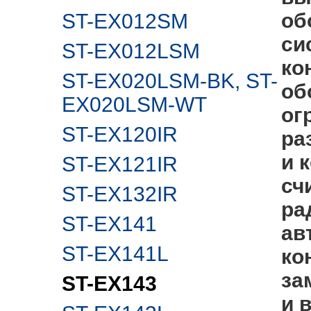
об
ST-EX012SM
си
ST-EX012LSM
ко
ST-EX020LSM-BK, ST-
об
EX020LSM-WT
ог
ST-EX120IR
ра
и 
ST-EX121IR
сч
ST-EX132IR
ра
ST-EX141
ав
ST-EX141L
ко
за
ST-EX143
и 