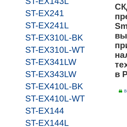
ST-EX143L
СК
ST-EX241
пр
ST-EX241L
Sm
вы
ST-EX310L-BK
пр
ST-EX310L-WT
на
ST-EX341LW
те
ST-EX343LW
в 
ST-EX410L-BK
В
ST-EX410L-WT
ST-EX144
ST-EX144L