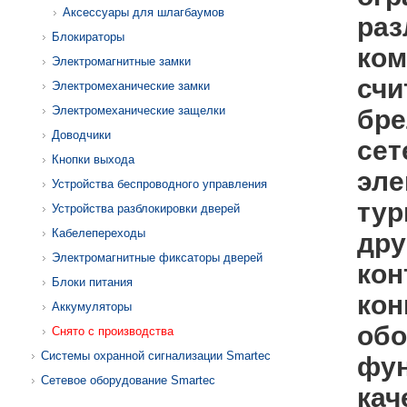
Аксессуары для шлагбаумов
раз
Блокираторы
ко
Электромагнитные замки
счи
Электромеханические замки
Электромеханические защелки
бре
Доводчики
сет
Кнопки выхода
эле
Устройства беспроводного управления
тур
Устройства разблокировки дверей
Кабелепереходы
дру
Электромагнитные фиксаторы дверей
кон
Блоки питания
кон
Аккумуляторы
обо
Снято с производства
Системы охранной сигнализации Smartec
фун
Сетевое оборудование Smartec
кач