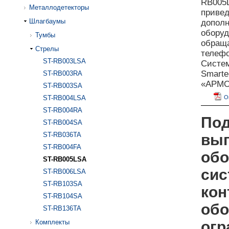
RB005L
Металлодетекторы
приве
Шлагбаумы
дополн
оборуд
Тумбы
обраща
Стрелы
телефо
ST-RB003LSA
Систе
Smarte
ST-RB003RA
«АРМО»
ST-RB003SA
ST-RB004LSA
О
ST-RB004RA
Под
ST-RB004SA
ST-RB036TA
вып
ST-RB004FA
обо
ST-RB005LSA
сис
ST-RB006LSA
ST-RB103SA
кон
ST-RB104SA
обо
ST-RB136TA
Комплекты
огр