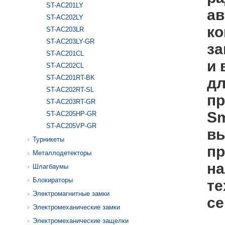
ST-AC201LY
ав
ST-AC202LY
ко
ST-AC203LR
ST-AC203LY-GR
за
ST-AC201CL
и 
ST-AC202CL
ST-AC201RT-BK
дл
ST-AC202RT-SL
пр
ST-AC203RT-GR
Sm
ST-AC205HP-GR
ST-AC205VP-GR
вы
Турникеты
пр
Металлодетекторы
на
Шлагбаумы
Блокираторы
те
Электромагнитные замки
се
Электромеханические замки
Электромеханические защелки