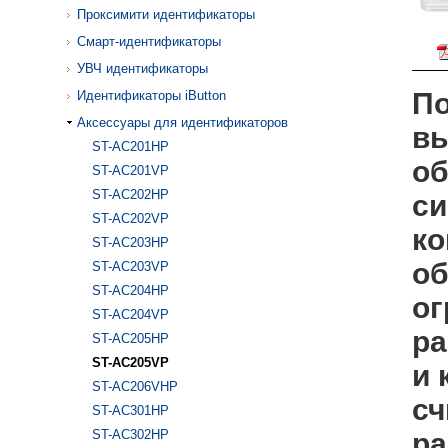
Проксимити идентификаторы
Смарт-идентификаторы
УВЧ идентификаторы
По
Идентификаторы iButton
Аксессуары для идентификаторов
вы
ST-AC201HP
об
ST-AC201VP
ST-AC202HP
си
ST-AC202VP
ко
ST-AC203HP
об
ST-AC203VP
ST-AC204HP
ог
ST-AC204VP
ра
ST-AC205HP
ST-AC205VP
и 
ST-AC206VHP
сч
ST-AC301HP
ST-AC302HP
ра