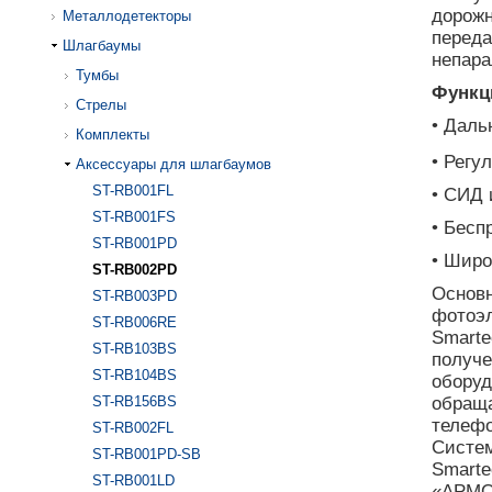
дорожн
Металлодетекторы
переда
Шлагбаумы
непара
Тумбы
Функц
Стрелы
• Даль
Комплекты
• Регу
Аксессуары для шлагбаумов
ST-RB001FL
• СИД 
ST-RB001FS
• Бесп
ST-RB001PD
• Широ
ST-RB002PD
Основн
ST-RB003PD
фотоэл
ST-RB006RE
Smart
ST-RB103BS
получе
ST-RB104BS
оборуд
ST-RB156BS
обраща
телефо
ST-RB002FL
Систе
ST-RB001PD-SB
Smarte
ST-RB001LD
«АРМО»