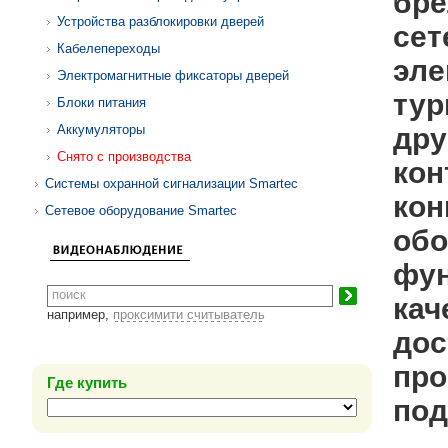
бре
Устройства разблокировки дверей
сет
Кабелепереходы
эле
Электромагнитные фиксаторы дверей
тур
Блоки питания
Аккумуляторы
дру
Снято с производства
кон
Системы охранной сигнализации Smartec
кон
Сетевое оборудование Smartec
обо
фун
кач
например,
проксимити считыватель
дос
про
Где купить
под