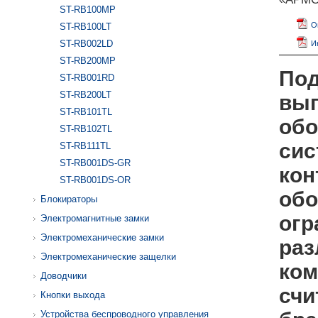
ST-RB100MP
О
ST-RB100LT
ST-RB002LD
И
ST-RB200MP
Под
ST-RB001RD
ST-RB200LT
вып
ST-RB101TL
обо
ST-RB102TL
сис
ST-RB111TL
ST-RB001DS-GR
кон
ST-RB001DS-OR
обо
Блокираторы
огр
Электромагнитные замки
Электромеханические замки
раз
Электромеханические защелки
ко
Доводчики
счи
Кнопки выхода
Устройства беспроводного управления