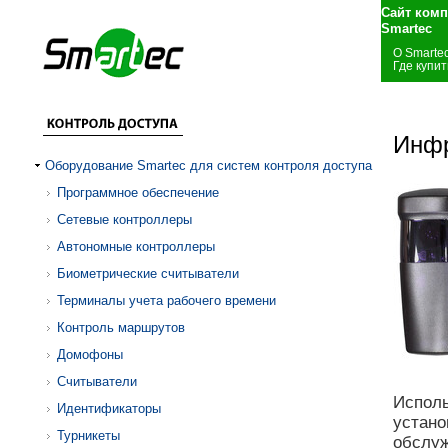
Сайт комп
Smartec
О Smarte
Где купит
Инфр
Оборудование Smartec для систем контроля доступа
Программное обеспечение
Сетевые контроллеры
Автономные контроллеры
Биометрические считыватели
Терминалы учета рабочего времени
Контроль маршрутов
Домофоны
Считыватели
Исполь
Идентификаторы
устано
Турникеты
обслуж