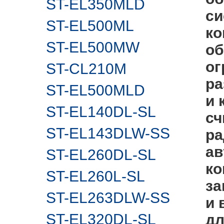
ST-EL350MLD
си
ST-EL500ML
ко
ST-EL500MW
об
ог
ST-CL210M
ра
ST-EL500MLD
и 
ST-EL140DL-SL
сч
ST-EL143DLW-SS
ра
ав
ST-EL260DL-SL
ко
ST-EL260L-SL
за
ST-EL263DLW-SS
и 
ST-EL320DL-SL
дл