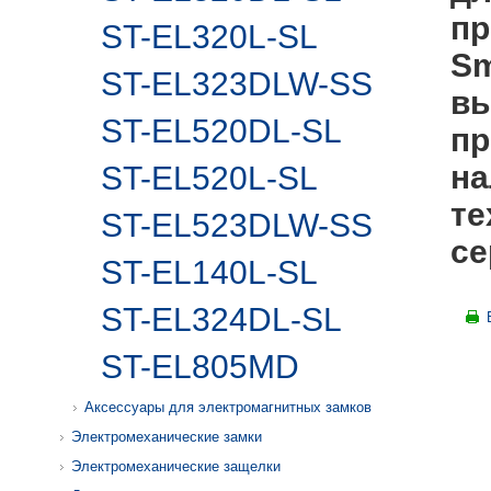
пр
ST-EL320L-SL
Sm
ST-EL323DLW-SS
вы
ST-EL520DL-SL
пр
на
ST-EL520L-SL
те
ST-EL523DLW-SS
се
ST-EL140L-SL
ST-EL324DL-SL
ST-EL805MD
Аксессуары для электромагнитных замков
Электромеханические замки
Электромеханические защелки