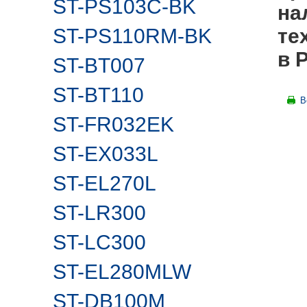
ST-PS103C-BK
на
ST-PS110RM-BK
те
в 
ST-BT007
ST-BT110
В
ST-FR032EK
ST-EX033L
ST-EL270L
ST-LR300
ST-LC300
ST-EL280MLW
ST-DB100M