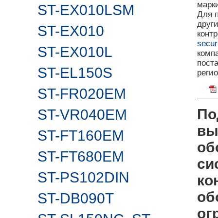
марк
ST-EX010LSM
Для 
друг
ST-EX010
контр
secur
ST-EX010L
комп
поста
ST-EL150S
реги
ST-FR020EM
По
ST-VR040EM
вы
ST-FT160EM
об
ST-FT680EM
си
ST-PS102DIN
ко
об
ST-DB090T
ог