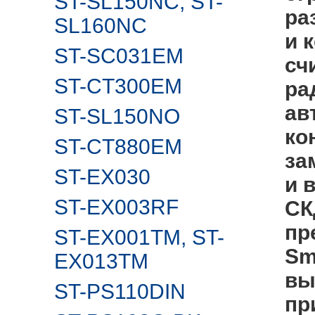
ST-SL150NC, ST-
ра
SL160NC
и 
ST-SC031EM
сч
ST-CT300EM
ра
ав
ST-SL150NO
ко
ST-CT880EM
за
ST-EX030
и 
ST-EX003RF
СК
пр
ST-EX001TM, ST-
Sm
EX013TM
вы
ST-PS110DIN
пр