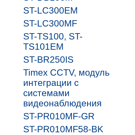
ST-LC300EM
ST-LC300MF
ST-TS100, ST-
TS101EM
ST-BR250IS
Timex CCTV, модуль
интеграции с
системами
видеонаблюдения
ST-PR010MF-GR
ST-PR010MF58-BK