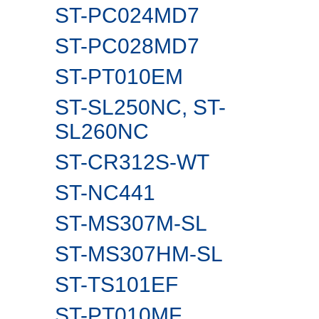
ST-PC024MD7
ST-PC028MD7
ST-PT010EM
ST-SL250NC, ST-
SL260NС
ST-CR312S-WT
ST-NC441
ST-MS307M-SL
ST-MS307HM-SL
ST-TS101EF
ST-PT010MF