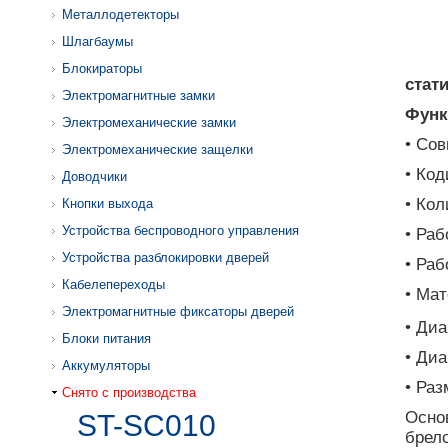
Металлодетекторы
Шлагбаумы
Блокираторы
стат
Электромагнитные замки
Функ
Электромеханические замки
• Со
Электромеханические защелки
• Ко
Доводчики
• Кол
Кнопки выхода
Устройства беспроводного управления
• Раб
Устройства разблокировки дверей
• Раб
Кабелепереходы
• Мат
Электромагнитные фиксаторы дверей
• Диа
Блоки питания
• Ди
Аккумуляторы
• Раз
Снято с производства
Осно
ST-SC010
брел