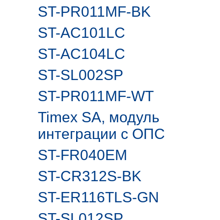
ST-PR011MF-BK
ST-AC101LC
ST-AC104LC
ST-SL002SP
ST-PR011MF-WT
Timex SA, модуль
интеграции с ОПС
ST-FR040EM
ST-CR312S-BK
ST-ER116TLS-GN
ST-SL012SP