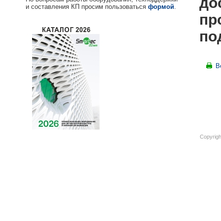
до
и составления КП просим пользоваться
формой
.
пр
по
В
Copyrigh