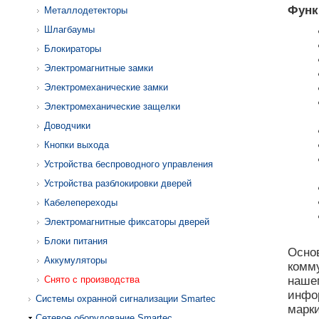
Функ
Металлодетекторы
Шлагбаумы
Блокираторы
Электромагнитные замки
Электромеханические замки
Электромеханические защелки
Доводчики
Кнопки выхода
Устройства беспроводного управления
Устройства разблокировки дверей
Кабелепереходы
Электромагнитные фиксаторы дверей
Блоки питания
Основ
Аккумуляторы
комм
Снято с производства
наш
инфо
Системы охранной сигнализации Smartec
марки
Сетевое оборудование Smartec