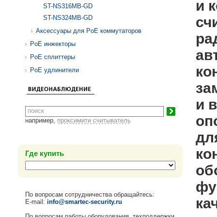
и 
ST-NS316MB-GD
ST-NS324MB-GD
сч
Аксессуары для PoE коммутаторов
ра
PoE инжекторы
ав
PoE сплиттеры
ко
PoE удлинители
за
и 
оп
например,
проксимити считыватель
дл
ко
Где купить
об
фу
По вопросам сотрудничества обращайтесь:
ка
E-mail:
info@smartec-security.ru
По вопросам работы оборудования, техподдержки