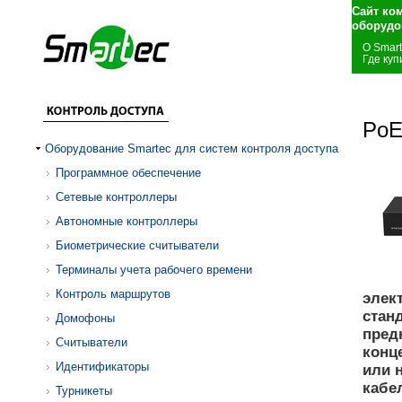
Сайт ко
оборудо
О Smar
Где куп
PoE
Оборудование Smartec для систем контроля доступа
Программное обеспечение
Сетевые контроллеры
Автономные контроллеры
Биометрические считыватели
Терминалы учета рабочего времени
Контроль маршрутов
элек
стан
Домофоны
пред
Считыватели
конц
Идентификаторы
или 
кабе
Турникеты