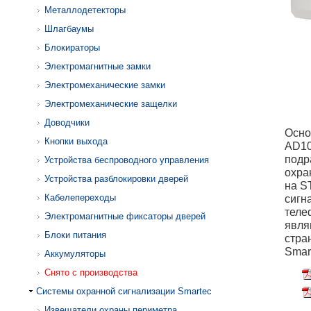
Металлодетекторы
Шлагбаумы
Блокираторы
Электромагнитные замки
Электромеханические замки
Электромеханические защелки
Доводчики
Осно
Кнопки выхода
AD10
подр
Устройства беспроводного управления
охра
Устройства разблокировки дверей
на S
Кабелепереходы
сигн
теле
Электромагнитные фиксаторы дверей
явля
Блоки питания
стра
Smar
Аккумуляторы
Снято с производства
Системы охранной сигнализации Smartec
Извещатели охраны периметра