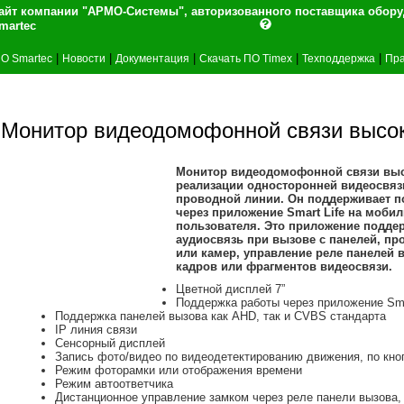
айт компании "АРМО-Системы", авторизованного поставщика обор
martec
|
|
|
|
|
О Smartec
Новости
Документация
Скачать ПО Timex
Техподдержка
Пра
Монитор видеодомофонной связи высо
Монитор видеодомофонной связи выс
реализации односторонней видеосвязи
проводной линии. Он поддерживает по
через приложение Smart Life на моби
пользователя. Это приложение подд
аудиосвязь при вызове с панелей, пр
или камер, управление реле панелей 
кадров или фрагментов видеосвязи.
Цветной дисплей 7”
Поддержка работы через приложение Sma
Поддержка панелей вызова как AHD, так и CVBS стандарта
IP линия связи
Сенсорный дисплей
Запись фото/видео по видеодетектированию движения, по кно
Режим фоторамки или отображения времени
Режим автоответчика
Дистанционное управление замком через реле панели вызова,