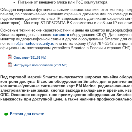
Питание от внешнего блока или PoЕ коммутатора
Обладая широкими функциональными возможностями, этот монитор подд
панели, по срабатыванию внешних охранных датчиков или по команде 
подключение дополнительных IP видеокамер с датчиками охранной сиг
мониторов). Монитор ST-DP572MTA-BK совместим с любыми IP панелям
Основные технические характеристики и цены на монитор видеодомофо
Smartec приведены в нашем
каталоге
оборудования СКУД. Для получен
монитор видеодомофонной связи и другое оборудование Smartec для си
почте
info@smartec-security.ru
или по телефону (495) 787–3342 в отде
официальным поставщиком устройств Smartec в России и странах СНГ,
Описание (151.81 Kb)
Инструкция пользователя (2.99 Mb)
Под торговой маркой Smartec выпускается широкая линейка обору
контроля доступа. В состав оборудования Smartec для ограничени
комнатные/уличные считыватели карт
EM
Marine, радиоканальные
электромагнитные замки, кнопки выхода накладные и врезные, изв
ОПС. Основное конкурентное преимущество оборудования Smartec 
надежность при доступной цене, а также наличие профессионально
Версия для печати