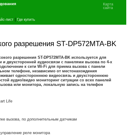
удования
Карта
сайта
|
йс-лист
Где купить
кого разрешения ST-DP572MTA-BK
окого разрешения ST-DP572MTA-BK используется для
 и двухсторонней аудиосвязи с панелями вызова по 4-х
дключение к сети Wi-Fi для приема вызова с панели
льном телефоне, независимо от местонахождения
ерживает одностороннюю видеосвязь и двухстороннюю
остой аудио/видео мониторинг ситуации со всех панелей
вызова или монитора, локальную запись на телефон
rt Life
пке вызова, по дополнительным датчикам
 управление реле монитора