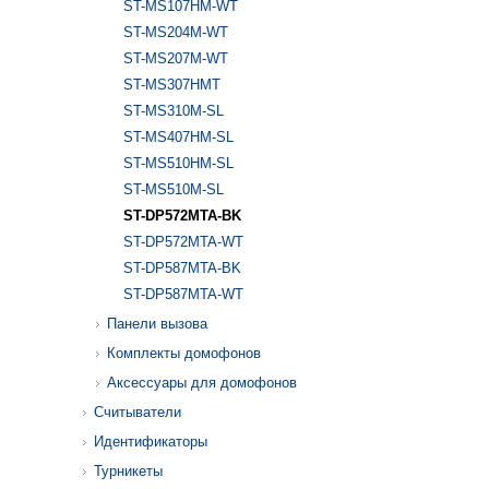
ST-MS107HM-WT
ST-MS204M-WT
ST-MS207M-WT
ST-MS307HMT
ST-MS310M-SL
ST-MS407HM-SL
ST-MS510HM-SL
ST-MS510M-SL
ST-DP572MTA-BK
ST-DP572MTA-WT
ST-DP587MTA-BK
ST-DP587MTA-WT
Панели вызова
Комплекты домофонов
Аксессуары для домофонов
Считыватели
Идентификаторы
Турникеты