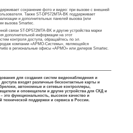
ерживает сохранение фото и видео: при вызове с внешней
пользователя. Также ST-DP572MTA-BK поддерживает
нализации и дополнительных панелей вызова (или
и вызова Smartec.
нной связи ST-DP572MTA-BK и другие устройства марки
ия дополнительной информации на этот
стем контроля доступа, обращайтесь по эл.
л продаж компании «АРМО-Системы», являющейся
 либо в региональные офисы «АРМО» или дилеров Smartec.
дования для создания систем видеонаблюдения и
я доступа входят различные бесконтактные карты и
 брелоки, автономные и сетевые контроллеры,
ещатели и оповещатели и другие устройства для СКД и
– это функциональность, высокое качество и
й технической поддержки и сервиса в России.