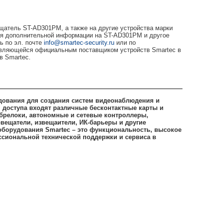
щатель ST-AD301PM, а также на другие устройства марки
я дополнительной информации на ST-AD301PM и другое
ь по эл. почте
info@smartec-security.ru
или по
являющейся официальным поставщиком устройств Smartec в
в Smartec.
дования для создания систем видеонаблюдения и
я доступа входят различные бесконтактные карты и
брелоки, автономные и сетевые контроллеры,
вещатели, извещаители, ИК-барьеры и другие
оборудования Smartec – это функциональность, высокое
ессиональной технической поддержки и сервиса в