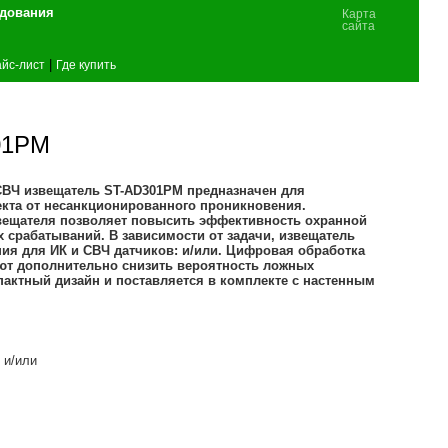
удования
Карта
сайта
|
йс-лист
Где купить
01PM
ВЧ извещатель ST-AD301PM предназначен для
кта от несанкционированного проникновения.
вещателя позволяет повысить эффективность охранной
 срабатываний. В зависимости от задачи, извещатель
ия для ИК и СВЧ датчиков: и/или. Цифровая обработка
ют дополнительно снизить вероятность ложных
актный дизайн и поставляется в комплекте с настенным
 и/или