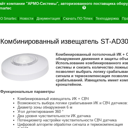
айт компании "АРМО-Системы", авторизованного поставщика обор
martec
|
|
|
|
|
О Smartec
Новости
Документация
Скачать ПО Timex
Техподдержка
Пра
Комбинированный извещатель ST-AD3
Комбинированный потолочный ИК + С
обнаружения движения и защиты объе
Использование комбинированного из
системы и снизить количество ложных
позволяет выбрать логику срабатыван
сигнала и термокомпенсация позволя
срабатываний. Извещатель имеет комп
кронштейном.
Функциональные параметры
Комбинированный извещатель ИК + СВЧ
Возможность выбора логики срабатывания ИК и СВЧ датчиков:
Диаметр зоны обнаружения 6 м
Угол детектирования 360 °
Два уровня чувствительности ИК датчика
Потенциометр настройки чувствительности СВЧ датчика
Цифровой алгоритм обработки сигнала и термокомпенсация