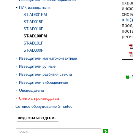
охра
ПИК извещатели
инфо
сист
ST-AD301PM
info@
ST-AD015P
прод
ST-AD010P
пост
ST-AD100PM
реги
ST-AD101P
ST-AD300P
Извещатели магнитоконтактные
Извещатели ручные
Извещатели разбития стекла
Извещатели вибрационные
Оповещатели
Снято с производства
Сетевое оборудование Smartec