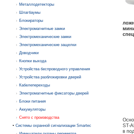
Металлодетекторы
Шлагбаумы
Блокираторы
ложн
мини
Электромагнитные замки
спец
Электромеханические замки
Электромеханические защелки
Доводчики
Кнопки выхода
Устройства беспроводного управления
Устройства разблокировки дверей
Кабелепереходы
Электромагнитные фиксаторы дверей
Блоки питания
Аккумуляторы
Снято с производства
Осно
ST-A
Системы охранной сигнализации Smartec
в по
Извещатели охраны периметра