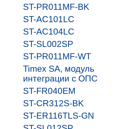
ST-PR011MF-BK
ST-AC101LC
ST-AC104LC
ST-SL002SP
ST-PR011MF-WT
Timex SA, модуль
интеграции с ОПС
ST-FR040EM
ST-CR312S-BK
ST-ER116TLS-GN
ST-SL012SP