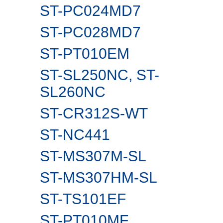
ST-PC024MD7
ST-PC028MD7
ST-PT010EM
ST-SL250NC, ST-
SL260NС
ST-CR312S-WT
ST-NC441
ST-MS307M-SL
ST-MS307HM-SL
ST-TS101EF
ST-PT010MF