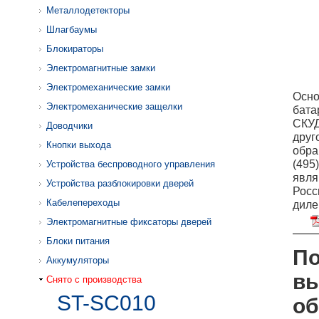
Металлодетекторы
Шлагбаумы
Блокираторы
Электромагнитные замки
Электромеханические замки
Осно
Электромеханические защелки
бата
СКУД
Доводчики
друг
Кнопки выхода
обра
(495
Устройства беспроводного управления
явля
Устройства разблокировки дверей
Росс
Кабелепереходы
диле
Электромагнитные фиксаторы дверей
Блоки питания
По
Аккумуляторы
вы
Снято с производства
ST-SC010
об