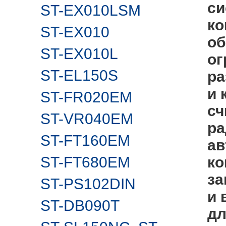
си
ST-EX010LSM
ко
ST-EX010
об
ST-EX010L
ог
ST-EL150S
ра
и 
ST-FR020EM
сч
ST-VR040EM
ра
ST-FT160EM
ав
ST-FT680EM
ко
за
ST-PS102DIN
и 
ST-DB090T
дл