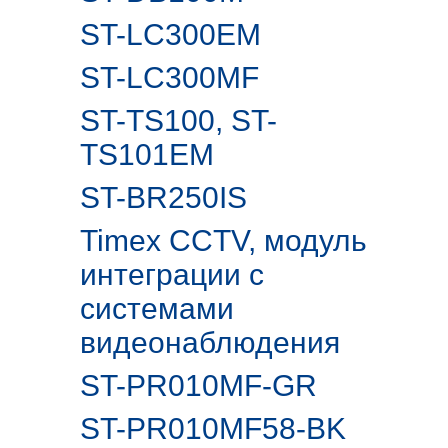
ST-LC300EM
ST-LC300MF
ST-TS100, ST-
TS101EM
ST-BR250IS
Timex CCTV, модуль
интеграции с
системами
видеонаблюдения
ST-PR010MF-GR
ST-PR010MF58-BK