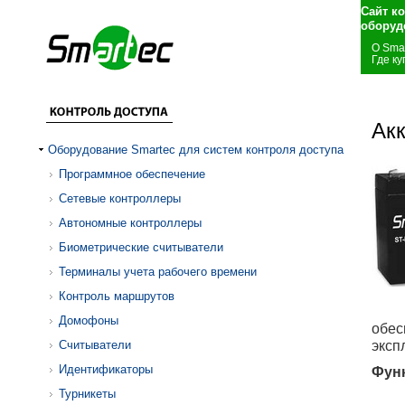
Сайт к
оборуд
О Sma
Где ку
Ак
Оборудование Smartec для систем контроля доступа
Программное обеспечение
Сетевые контроллеры
Автономные контроллеры
Биометрические считыватели
Терминалы учета рабочего времени
Контроль маршрутов
Домофоны
обес
эксп
Считыватели
Идентификаторы
Фун
Турникеты