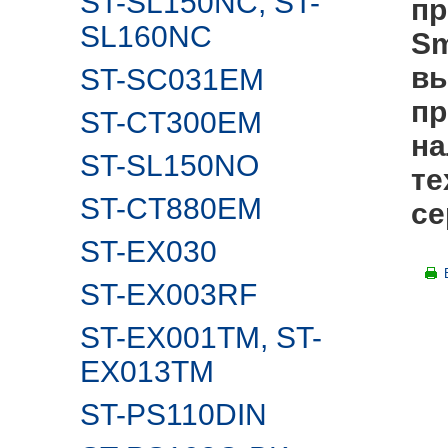
ST-SL150NC, ST-
пр
SL160NC
Sm
вы
ST-SC031EM
пр
ST-CT300EM
на
ST-SL150NO
те
ST-CT880EM
се
ST-EX030
ST-EX003RF
ST-EX001TM, ST-
EX013TM
ST-PS110DIN