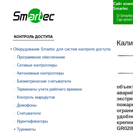
Сайт комп
Smartec
О Smarte
Где купит
Кали
Оборудование Smartec для систем контроля доступа
Программное обеспечение
Сетевые контроллеры
Автономные контроллеры
Биометрические считыватели
объек
Терминалы учета рабочего времени
авари
Контроль маршрутов
экстре
пожар
Домофоны
огран
Считыватели
удобно
Идентификаторы
крепеж
GR020P
Турникеты