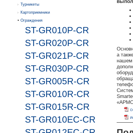
выпол
Турникеты
Картоприемники
Ограждения
ST-GR010P-CR
ST-GR020P-CR
Основн
ST-GR021P-CR
а такж
наше
ST-GR030P-CR
дополн
оборуд
обраща
ST-GR005R-CR
телефо
Систе
ST-GR010R-CR
Smarte
«АРМО»
ST-GR015R-CR
О
ST-GR010EC-CR
И
ST-GR012EC-CR
Под