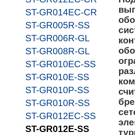
вып
ST-GR014EC-CR
обо
ST-GR005R-SS
сис
ST-GR006R-GL
кон
обо
ST-GR008R-GL
огр
ST-GR010EC-SS
раз
ST-GR010E-SS
ко
ST-GR010P-SS
счи
бре
ST-GR010R-SS
сет
ST-GR012EC-SS
эле
ST-GR012E-SS
тур