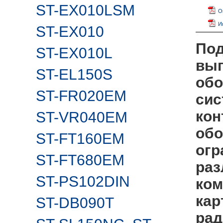
ST-EX010LSM
О
И
ST-EX010
Под
ST-EX010L
вып
ST-EL150S
обо
ST-FR020EM
сис
кон
ST-VR040EM
обо
ST-FT160EM
огр
ST-FT680EM
раз
ST-PS102DIN
ком
кар
ST-DB090T
рад