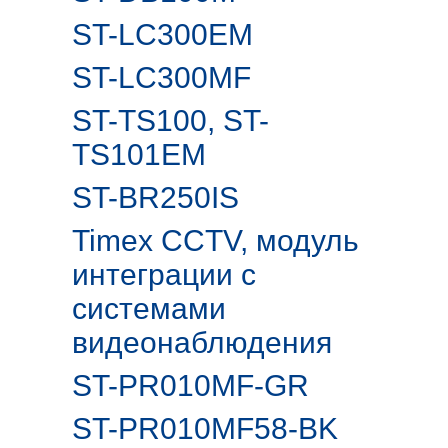
ST-LC300EM
ST-LC300MF
ST-TS100, ST-
TS101EM
ST-BR250IS
Timex CCTV, модуль
интеграции с
системами
видеонаблюдения
ST-PR010MF-GR
ST-PR010MF58-BK