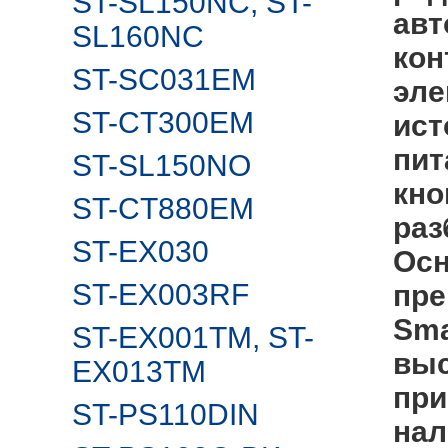
ST-SL150NC, ST-
авт
SL160NC
кон
ST-SC031EM
эле
ST-CT300EM
ист
пит
ST-SL150NO
кно
ST-CT880EM
раз
ST-EX030
Осн
ST-EX003RF
пре
Sma
ST-EX001TM, ST-
выс
EX013TM
при
ST-PS110DIN
нал