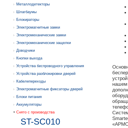
Металлодетекторы
Шлагбаумы
Блокираторы
Электромагнитные замки
Электромеханические замки
Электромеханические защелки
Доводчики
Кнопки выхода
Устройства беспроводного управления
Основн
беспер
Устройства разблокировки дверей
устрой
Кабелепереходы
наше
Электромагнитные фиксаторы дверей
дополн
оборуд
Блоки питания
обраща
Аккумуляторы
телеф
Снято с производства
Систе
Smarte
ST-SC010
«АРМО»