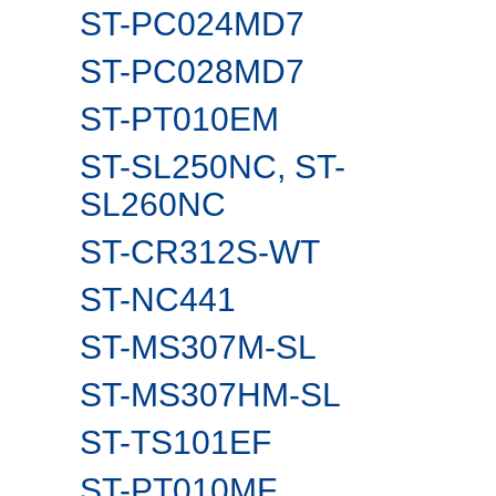
ST-PC024MD7
ST-PC028MD7
ST-PT010EM
ST-SL250NC, ST-
SL260NС
ST-CR312S-WT
ST-NC441
ST-MS307M-SL
ST-MS307HM-SL
ST-TS101EF
ST-PT010MF