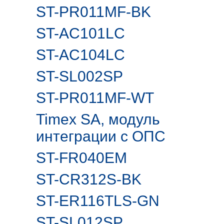
ST-PR011MF-BK
ST-AC101LC
ST-AC104LC
ST-SL002SP
ST-PR011MF-WT
Timex SA, модуль
интеграции с ОПС
ST-FR040EM
ST-CR312S-BK
ST-ER116TLS-GN
ST-SL012SP