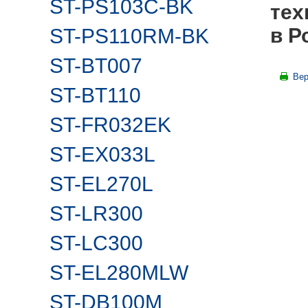
ST-PS103C-BK
тех
в Р
ST-PS110RM-BK
ST-BT007
Вер
ST-BT110
ST-FR032EK
ST-EX033L
ST-EL270L
ST-LR300
ST-LC300
ST-EL280MLW
ST-DB100M