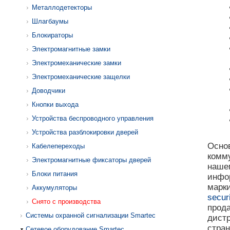
Металлодетекторы
Шлагбаумы
Блокираторы
Электромагнитные замки
Электромеханические замки
Электромеханические защелки
Доводчики
Кнопки выхода
Устройства беспроводного управления
Устройства разблокировки дверей
Основ
Кабелепереходы
комм
Электромагнитные фиксаторы дверей
наш
Блоки питания
инфо
марки
Аккумуляторы
securi
Снято с производства
прод
Системы охранной сигнализации Smartec
дист
стра
Сетевое оборудование Smartec