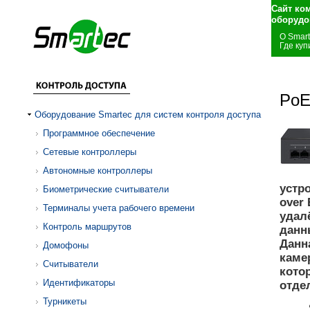
Сайт ко
оборудо
О Smar
Где куп
PoE
Оборудование Smartec для систем контроля доступа
Программное обеспечение
Сетевые контроллеры
Автономные контроллеры
устро
Биометрические считыватели
over
Терминалы учета рабочего времени
удал
Контроль маршрутов
данн
Данн
Домофоны
каме
Считыватели
кото
Идентификаторы
отде
Турникеты