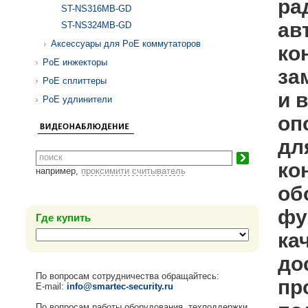
ра
ST-NS316MB-GD
ав
ST-NS324MB-GD
Аксессуары для PoE коммутаторов
ко
PoE инжекторы
за
PoE сплиттеры
и 
PoE удлинители
оп
дл
ко
например,
проксимити считыватель
об
фу
Где купить
ка
до
По вопросам сотрудничества обращайтесь:
пр
E-mail:
info@smartec-security.ru
По вопросам работы оборудования, техподдержки