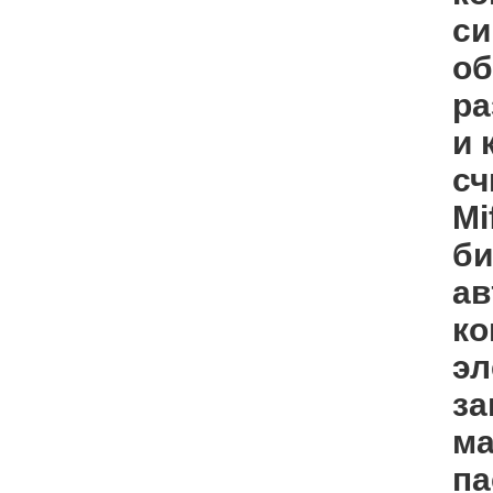
си
об
ра
и 
сч
Mi
би
ав
ко
эл
за
ма
па