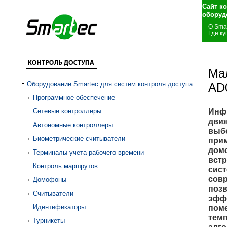
Сайт к
оборуд
О Sma
Где ку
Ма
Оборудование Smartec для систем контроля доступа
AD
Программное обеспечение
Инф
Сетевые контроллеры
движ
Автономные контроллеры
выбо
Биометрические считыватели
прим
домо
Терминалы учета рабочего времени
встр
Контроль маршрутов
сист
совр
Домофоны
позв
Считыватели
эфф
Идентификаторы
поме
темп
Турникеты