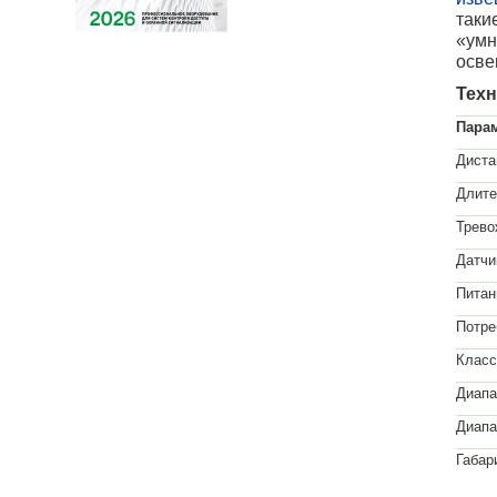
таки
«умн
осве
Техн
Пара
Диста
Длите
Трево
Датчи
Питан
Потре
Класс
Диапа
Диапа
Габар