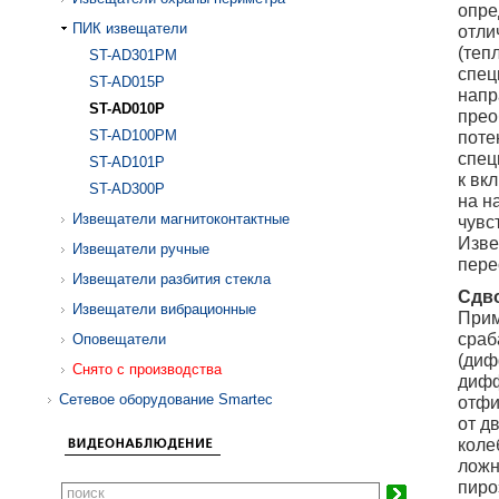
опре
ПИК извещатели
отли
(теп
ST-AD301PM
спец
ST-AD015P
напр
ST-AD010P
прео
ST-AD100PM
поте
спец
ST-AD101P
к вк
ST-AD300P
на н
Извещатели магнитоконтактные
чувс
Изве
Извещатели ручные
пере
Извещатели разбития стекла
Сдв
Извещатели вибрационные
Прим
сраб
Оповещатели
(диф
Снято с производства
дифф
Сетевое оборудование Smartec
отфи
от д
коле
ложн
пиро