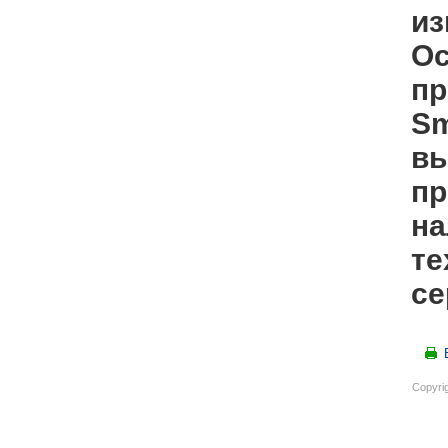
из
Ос
пр
Sm
вы
пр
на
те
се
Copyri