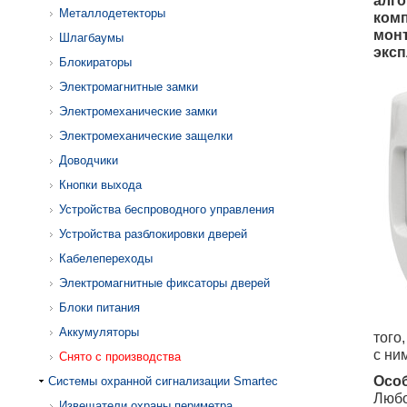
алго
Металлодетекторы
комп
монт
Шлагбаумы
эксп
Блокираторы
Электромагнитные замки
Электромеханические замки
Электромеханические защелки
Доводчики
Кнопки выхода
Устройства беспроводного управления
Устройства разблокировки дверей
Кабелепереходы
Электромагнитные фиксаторы дверей
Блоки питания
Аккумуляторы
того
с ни
Снято с производства
Осо
Системы охранной сигнализации Smartec
Любо
Извещатели охраны периметра