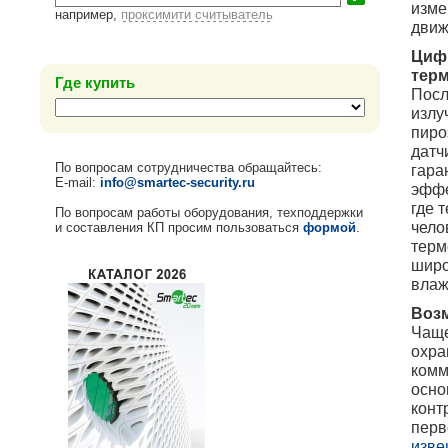
изме
например,
проксимити считыватель
движ
Цифр
тер
Где купить
Посл
излу
пиро
датч
По вопросам сотрудничества обращайтесь:
гара
E-mail:
info@smartec-security.ru
эффе
где 
По вопросам работы оборудования, техподдержки
чело
и составления КП просим пользоваться
формой
.
терм
широ
влаж
Воз
Чаще
охра
комм
осно
конт
перв
изве