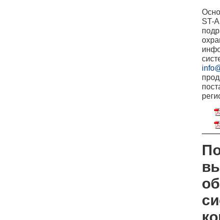
Осно
ST-A
подр
охра
инфо
сист
info@
прод
пост
реги
По
вы
об
си
ко