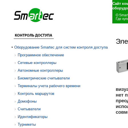
Сайт ко
оборудо
О Smar
Где куп
Эле
Оборудование Smartec для систем контроля доступа
Программное обеспечение
Сетевые контроллеры
Автономные контроллеры
Биометрические считыватели
Терминалы учета рабочего времени
визу
Контроль маршрутов
нет 
прео
Домофоны
испо
Считыватели
совм
Идентификаторы
Турникеты