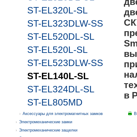
дв
ST-EL320L-SL
дв
СК
ST-EL323DLW-SS
пр
ST-EL520DL-SL
Sm
ST-EL520L-SL
вы
ST-EL523DLW-SS
пр
на
ST-EL140L-SL
те
ST-EL324DL-SL
в 
ST-EL805MD
Аксессуары для электромагнитных замков
В
Электромеханические замки
Электромеханические защелки