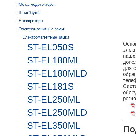
Металлодетекторы
Шлагбаумы
Блокираторы
Электромагнитные замки
Электромагнитные замки
Осно
ST-EL050S
элек
наш
ST-EL180ML
допо
для 
ST-EL180MLD
обра
теле
ST-EL181S
Сист
обору
ST-EL250ML
реги
ST-EL250MLD
ST-EL350ML
П
о