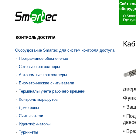
Сайт ко
оборудо
О Smar
Где куп
Каб
Оборудование Smartec для систем контроля доступа
Программное обеспечение
Сетевые контроллеры
Автономные контроллеры
Биометрические считыватели
двер
Терминалы учета рабочего времени
Функ
Контроль маршрутов
• За
Домофоны
• По
Считыватели
двер
Идентификаторы
• Вре
Турникеты