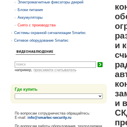
Электромагнитные фиксаторы дверей
ко
Блоки питания
об
Аккумуляторы
ог
Снято с производства
Системы охранной сигнализации Smartec
ра
Сетевое оборудование Smartec
и 
сч
ра
например,
проксимити считыватель
ав
ко
Где купить
за
и 
СК
По вопросам сотрудничества обращайтесь:
E-mail:
info@smartec-security.ru
пр
По вопросам работы оборудования, техподдержки