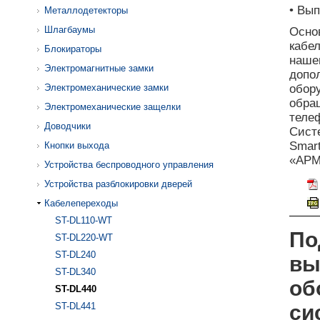
• Вы
Металлодетекторы
Шлагбаумы
Осно
кабе
Блокираторы
наш
Электромагнитные замки
допо
Электромеханические замки
обор
обра
Электромеханические защелки
теле
Доводчики
Сист
Smar
Кнопки выхода
«АРМ
Устройства беспроводного управления
Устройства разблокировки дверей
Кабелепереходы
ST-DL110-WT
По
ST-DL220-WT
ST-DL240
вы
ST-DL340
об
ST-DL440
ST-DL441
си