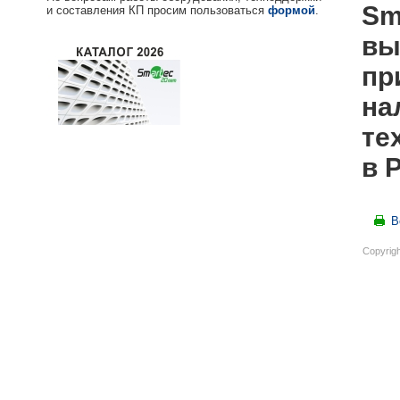
Sm
и составления КП просим пользоваться
формой
.
вы
пр
на
те
в 
В
Copyrigh