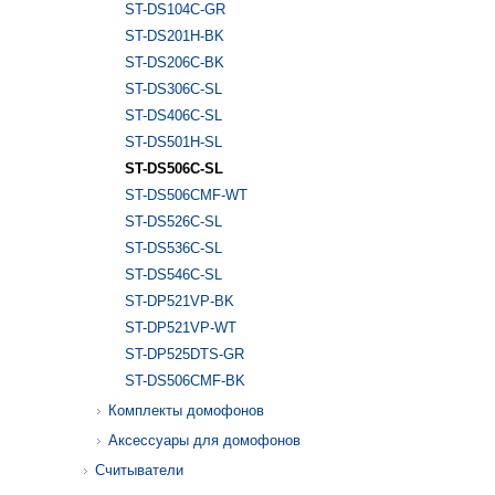
ST-DS104С-GR
ST-DS201H-BK
ST-DS206C-BK
ST-DS306C-SL
ST-DS406C-SL
ST-DS501H-SL
ST-DS506C-SL
ST-DS506CMF-WT
ST-DS526C-SL
ST-DS536C-SL
ST-DS546C-SL
ST-DP521VP-BK
ST-DP521VP-WT
ST-DP525DTS-GR
ST-DS506CMF-BK
Комплекты домофонов
Аксессуары для домофонов
Считыватели