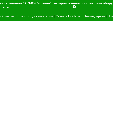
айт компании "АРМО-Системы", авторизованного поставщика обор
martec
|
|
|
|
|
О Smartec
Новости
Документация
Скачать ПО Timex
Техподдержка
Пра