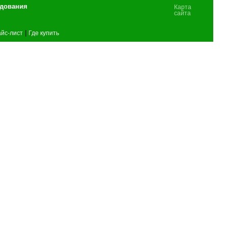
удования
Карта
сайта
|
йс-лист
Где купить